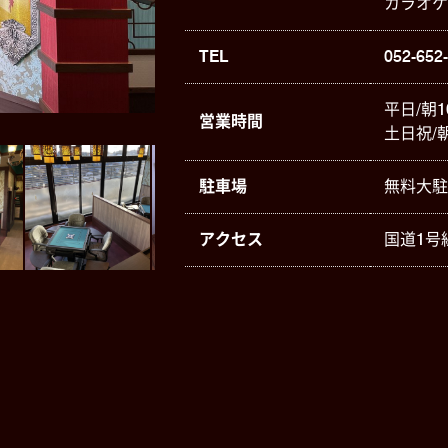
カラオケ
TEL
052-652
平日/朝1
営業時間
土日祝/朝
駐車場
無料大駐
アクセス
国道1号